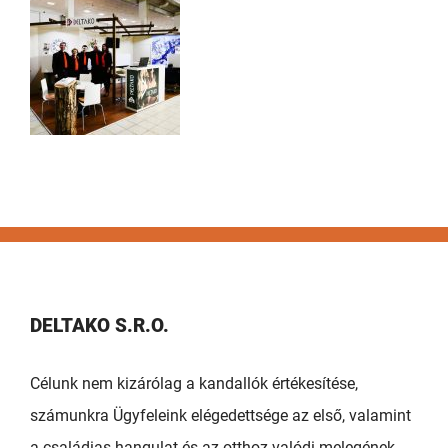
DELTAKO S.R.O.
Célunk nem kizárólag a kandallók értékesítése,
számunkra Ügyfeleink elégedettsége az első, valamint
a családias hangulat és az otthoz valódi melegének