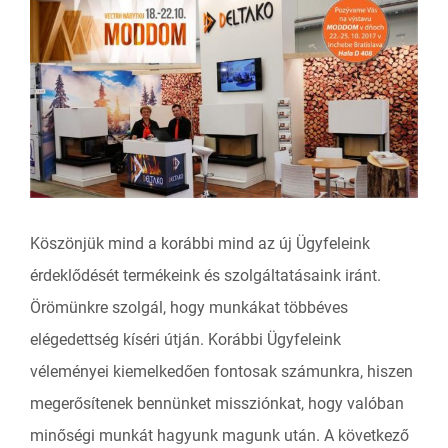
View
Larger
Image
Köszönjük mind a korábbi mind az új Ügyfeleink
érdeklődését termékeink és szolgáltatásaink iránt.
Örömünkre szolgál, hogy munkákat többéves
elégedettség kíséri útján. Korábbi Ügyfeleink
véleményei kiemelkedően fontosak számunkra, hiszen
megerősítenek bennünket missziónkat, hogy valóban
minőségi munkát hagyunk magunk után. A következő