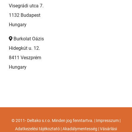
Visegrádi utca 7.
1132 Budapest
Hungary
Burkolat Oázis
Hidegkút u. 12.
8411 Veszprém
Hungary
© 2011-
Deltako s.r.o. Minden jog fenntartva. |
Impresszum
|
Adatkezelési tájékoztató
|
Akadálymentesség
|
Vásárlási