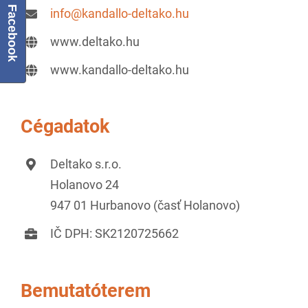
Facebook
info@kandallo-deltako.hu
www.deltako.hu
www.kandallo-deltako.hu
Cégadatok
Deltako s.r.o.
Holanovo 24
947 01 Hurbanovo (časť Holanovo)
IČ DPH: SK2120725662
Bemutatóterem