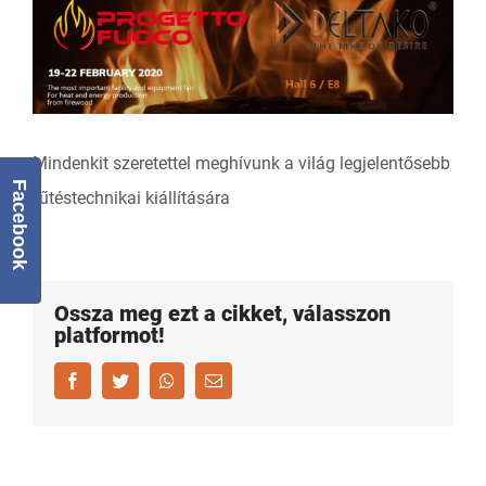
View
Larger
Image
Mindenkit szeretettel meghívunk a világ legjelentősebb
Facebook
fűtéstechnikai kiállítására
Ossza meg ezt a cikket, válasszon
platformot!
Facebook
Twitter
Whatsapp
Email