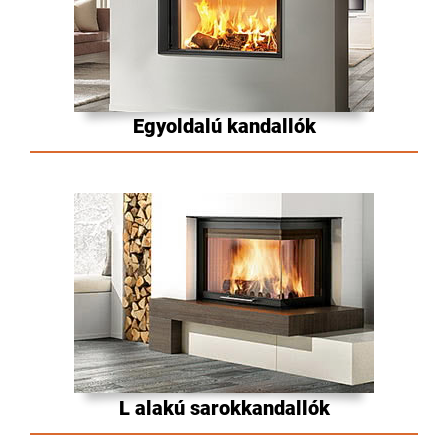
Egyoldalú kandallók
L alakú sarokkandallók