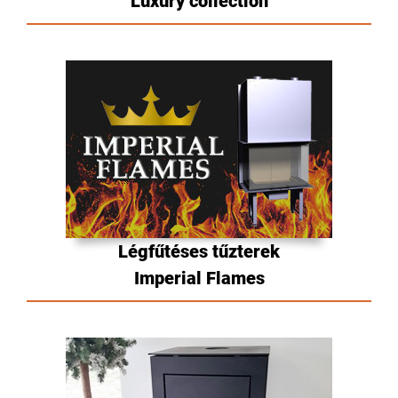
Luxury collection
Légfűtéses tűzterek
Imperial Flames