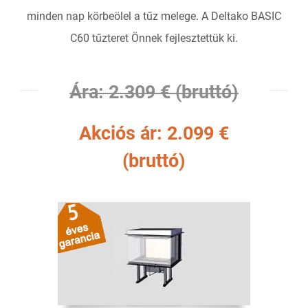
minden nap körbeölel a tűz melege. A Deltako BASIC
C60 tűzteret Önnek fejlesztettük ki.
Ára: 2.309
€ (bruttó)
Akciós ár: 2.099 €
(bruttó)