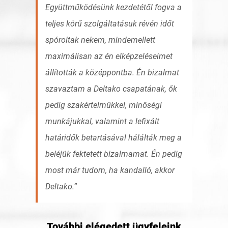
Együttműködésünk kezdetétől fogva a
teljes körű szolgáltatásuk révén időt
spóroltak nekem, mindemellett
maximálisan az én elképzeléseimet
állították a középpontba. Én bizalmat
szavaztam a Deltako csapatának, ők
pedig szakértelmükkel, minőségi
munkájukkal, valamint a lefixált
határidők betartásával hálálták meg a
beléjük fektetett bizalmamat. Én pedig
most már tudom, ha kandalló, akkor
Deltako.
További elégedett ügyfeleink