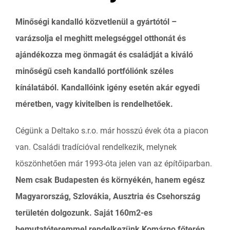
Minőségi kandalló közvetlenül a gyártótól –
varázsolja el meghitt melegséggel otthonát és
ajándékozza meg önmagát és családját a kiváló
minőségű cseh kandalló portfóliónk széles
kínálatából. Kandallóink igény esetén akár egyedi
méretben, vagy kivitelben is rendelhetőek.
Cégünk a Deltako s.r.o. már hosszú évek óta a piacon
van. Családi tradícióval rendelkezik, melynek
köszönhetően már 1993-óta jelen van az építőiparban.
Nem csak Budapesten és környékén, hanem egész
Magyarország, Szlovákia, Ausztria és Csehország
területén dolgozunk. Saját 160m2-es
bemutatóteremmel rendelkezünk Komárno főterén,