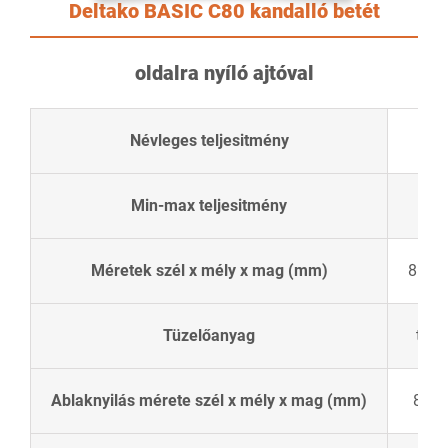
Deltako BASIC C80 kandalló betét
oldalra nyíló ajtóval
7
Névleges teljesitmény
Min-max teljesitmény
5,
Méretek szél x mély x mag (mm)
850 x
Tüzelőanyag
tüzif
Ablaknyilás mérete szél x mély x mag (mm)
800 