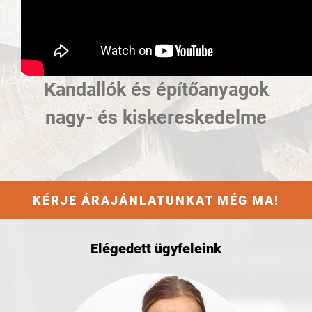
Kandallók és építőanyagok
nagy- és kiskereskedelme
KÉRJE ÁRAJÁNLATUNKAT MÉG MA!
Elégedett ügyfeleink