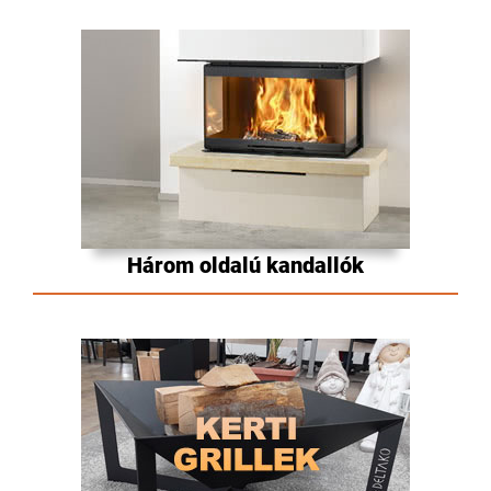
Három oldalú kandallók