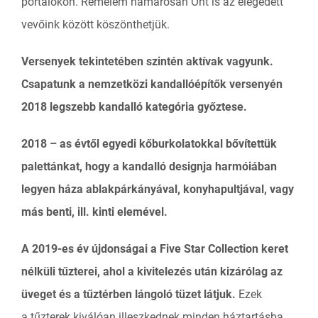
portálokon. Remélem hamarosan Önt is az elégedett
vevőink között köszönthetjük.
Versenyek tekintetében szintén aktívak vagyunk.
Csapatunk a nemzetközi kandallóépítők versenyén
2018 legszebb kandalló kategória győztese.
2018 – as évtől egyedi kőburkolatokkal bővítettük
palettánkat, hogy a kandalló designja harmóiában
legyen háza ablakpárkányával, konyhapultjával, vagy
más benti, ill. kinti elemével.
A 2019-es év újdonságai a Five Star Collection keret
nélküli tűzterei, ahol a kivitelezés után kizárólag az
üveget és a tűztérben lángoló tüzet látjuk.
Ezek
a tűzterek kiválóan illeszkednek minden háztartásba,