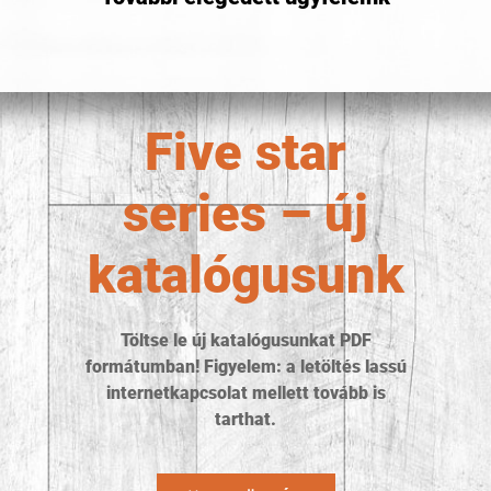
Five star
series – új
katalógusunk
Töltse le új katalógusunkat PDF
formátumban! Figyelem: a letöltés lassú
internetkapcsolat mellett tovább is
tarthat.