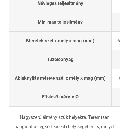
5
Névleges teljesitmény
Min-max teljesitmény
3,
Méretek szél x mély x mag (mm)
650 x
Tüzelőanyag
tüzif
Ablaknyilás mérete szél x mély x mag (mm)
600 
Füstcső mérete Ø
Nagyszerű élmény szűk helyekre. Teremtsen
hangulatos légkört kisebb helyiségében is, melyet