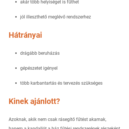
akár több helyiséget is fűthet
jól illeszthető meglévő rendszerhez
Hátrányai
drágább beruházás
gépészetet igényel
több karbantartás és tervezés szükséges
Kinek ajánlott?
Azoknak, akik nem csak rásegítő fűtést akarnak,
hanem a kandallót a ház fűtési rendszerének részeként