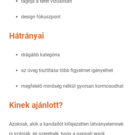
tágítja a teret vizuálisan
design fókuszpont
Hátrányai
drágább kategória
az üveg tisztítása több figyelmet igényelhet
megfelelő minőség nélkül gyorsan kormosodhat
Kinek ajánlott?
Azoknak, akik a kandallót kifejezetten látványelemnek
is szánják, és szeretnék, hogy a nappali egyik