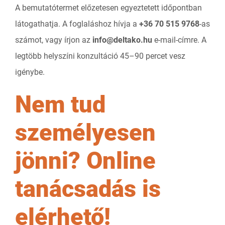
A bemutatótermet előzetesen egyeztetett időpontban
látogathatja. A foglaláshoz hívja a
+36 70 515 9768
-as
számot, vagy írjon az
info@deltako.hu
e-mail-címre. A
legtöbb helyszíni konzultáció 45–90 percet vesz
igénybe.
Nem tud
személyesen
jönni? Online
tanácsadás is
elérhető!