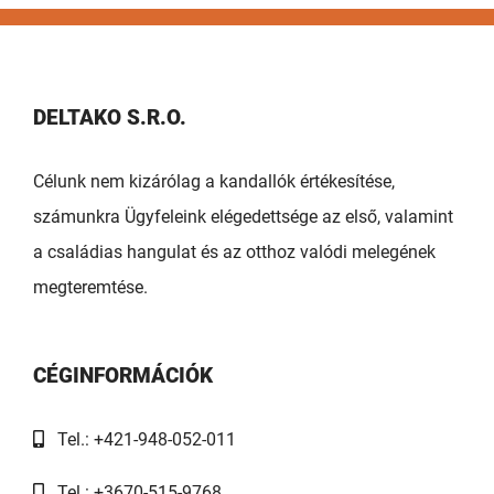
DELTAKO S.R.O.
Célunk nem kizárólag a kandallók értékesítése,
számunkra Ügyfeleink elégedettsége az első, valamint
a családias hangulat és az otthoz valódi melegének
megteremtése.
CÉGINFORMÁCIÓK
Tel.: +421-948-052-011
Tel.: +3670-515-9768