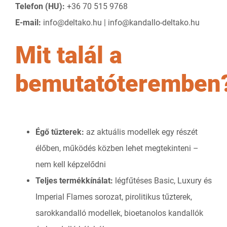
Telefon (HU):
+36 70 515 9768
E-mail:
info@deltako.hu | info@kandallo-deltako.hu
Mit talál a
bemutatóteremben
Égő tűzterek:
az aktuális modellek egy részét
élőben, működés közben lehet megtekinteni –
nem kell képzelődni
Teljes termékkínálat:
légfűtéses Basic, Luxury és
Imperial Flames sorozat, pirolitikus tűzterek,
sarokkandalló modellek, bioetanolos kandallók