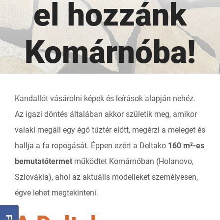
el hozzánk
Komárnóba!
Kandallót vásárolni képek és leírások alapján nehéz.
Az igazi döntés általában akkor születik meg, amikor
valaki megáll egy égő tűztér előtt, megérzi a meleget és
hallja a fa ropogását. Éppen ezért a Deltako
160 m²-es
bemutatótermet
működtet Komárnóban (Holanovo,
Szlovákia), ahol az aktuális modelleket személyesen,
égve lehet megtekinteni.