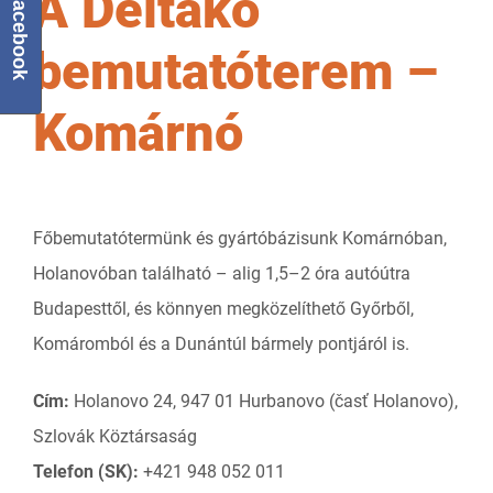
A Deltako
Facebook
bemutatóterem –
Komárnó
Főbemutatótermünk és gyártóbázisunk Komárnóban,
Holanovóban található – alig 1,5–2 óra autóútra
Budapesttől, és könnyen megközelíthető Győrből,
Komáromból és a Dunántúl bármely pontjáról is.
Cím:
Holanovo 24, 947 01 Hurbanovo (časť Holanovo),
Szlovák Köztársaság
Telefon (SK):
+421 948 052 011