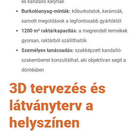
és kandalló kályhák
Burkolóanyag-minták:
kőburkolatok, kerámiák,
samott megoldások a legfontosabb gyártóktól
1200 m² raktárkapacitás:
a megrendelt termékek
gyorsan, raktárból szállíthatók
Személyes tanácsadás:
szakképzett kandalló-
szakemberrel konzultálhat, aki objektívan segít a
döntésben
3D tervezés és
látványterv a
helyszínen