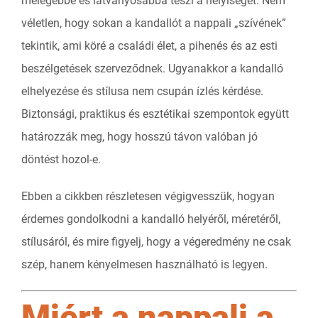
melegebbé és látványosabbá teszi a helyiséget. Nem
véletlen, hogy sokan a kandallót a nappali „szívének”
tekintik, ami köré a családi élet, a pihenés és az esti
beszélgetések szerveződnek. Ugyanakkor a kandalló
elhelyezése és stílusa nem csupán ízlés kérdése.
Biztonsági, praktikus és esztétikai szempontok együtt
határozzák meg, hogy hosszú távon valóban jó
döntést hozol-e.
Ebben a cikkben részletesen végigvesszük, hogyan
érdemes gondolkodni a kandalló helyéről, méretéről,
stílusáról, és mire figyelj, hogy a végeredmény ne csak
szép, hanem kényelmesen használható is legyen.
Miért a nappali a