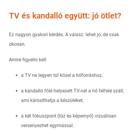
TV és kandalló együtt: jó ötlet?
Ez nagyon gyakori kérdés. A válasz: lehet jó, de csak
okosan.
Amire figyelni kell:
a TV ne legyen túl közel a hőforráshoz,
a kandalló fölé helyezett TV-nél a hő felfelé száll,
ami károsíthatja a készüléket,
a két fókuszpont (tűz és képernyő) vizuálisan
versenyezhet egymással.