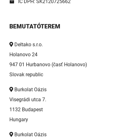
IČ DPH: SK2120725662
BEMUTATÓTEREM
Deltako s.r.o.
Holanovo 24
947 01 Hurbanovo (časť Holanovo)
Slovak republic
Burkolat Oázis
Visegrádi utca 7.
1132 Budapest
Hungary
Burkolat Oázis