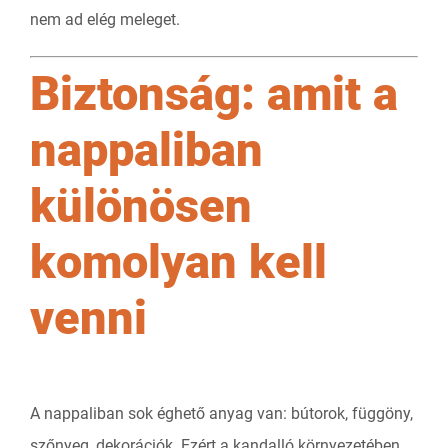
nem ad elég meleget.
Biztonság: amit a
nappaliban
különösen
komolyan kell
venni
A nappaliban sok éghető anyag van: bútorok, függöny,
szőnyeg, dekorációk. Ezért a kandalló környezetében