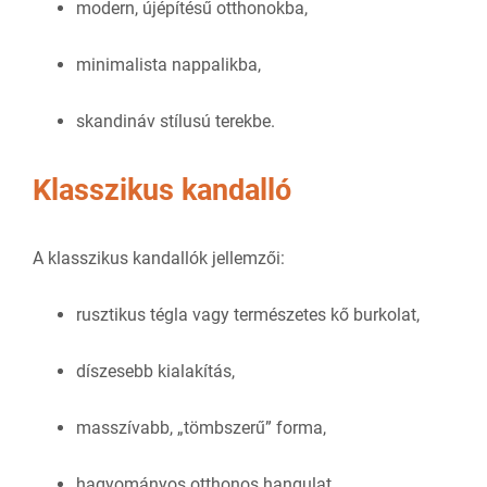
modern, újépítésű otthonokba,
minimalista nappalikba,
skandináv stílusú terekbe.
Klasszikus kandalló
A klasszikus kandallók jellemzői:
rusztikus tégla vagy természetes kő burkolat,
díszesebb kialakítás,
masszívabb, „tömbszerű” forma,
hagyományos otthonos hangulat.