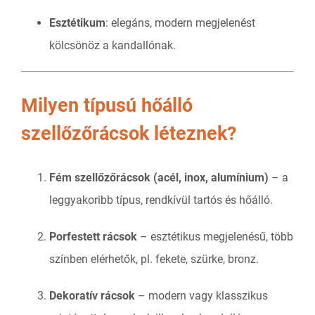
Esztétikum
: elegáns, modern megjelenést
kölcsönöz a kandallónak.
Milyen típusú hőálló
szellőzőrácsok léteznek?
Fém szellőzőrácsok (acél, inox, alumínium)
– a
leggyakoribb típus, rendkívül tartós és hőálló.
Porfestett rácsok
– esztétikus megjelenésű, több
színben elérhetők, pl. fekete, szürke, bronz.
Dekoratív rácsok
– modern vagy klasszikus