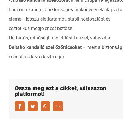
A
hőálló kandalló szellőzőrács
nem csupán kiegészítő,
hanem a kandalló biztonságos működésének alapvető
eleme. Hosszú élettartamot, stabil hőelosztást és
esztétikus megjelenést biztosít.
Ha tartós, minőségi megoldást keresel, válaszd a
Deltako kandalló szellőzőrácsokat
– mert a biztonság
és a stílus kéz a kézben jár.
Ossza meg ezt a cikket, válasszon
platformot!
Facebook
Twitter
Whatsapp
Email