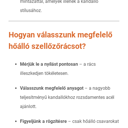
mintázattal, amelyek illenek a kandalló
stílusához.
Hogyan válasszunk megfelelő
hőálló szellőzőrácsot?
Mérjük le a nyílást pontosan
– a rács
illeszkedjen tökéletesen.
Válasszunk megfelelő anyagot
– a nagyobb
teljesítményű kandallókhoz rozsdamentes acél
ajánlott.
Figyeljünk a rögzítésre
– csak hőálló csavarokat