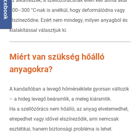
Facebook
az alkatrészek, a szellőzőrácsnak ellen kell állnia akár
200–300 °C-nak is anélkül, hogy deformálódna vagy
elszíneződne. Ezért nem mindegy, milyen anyagból és
kialakítással választjuk ki.
Miért van szükség hőálló
anyagokra?
A kandallóban a levegő hőmérséklete gyorsan változik
– a hideg levegő beáramlik, a meleg kiáramlik.
Ha a szellőzőrács nem hőálló, az anyag elvetemedhet,
elrepedhet vagy idővel elszíneződik, ami nemcsak
esztétikai, hanem biztonsági probléma is lehet.