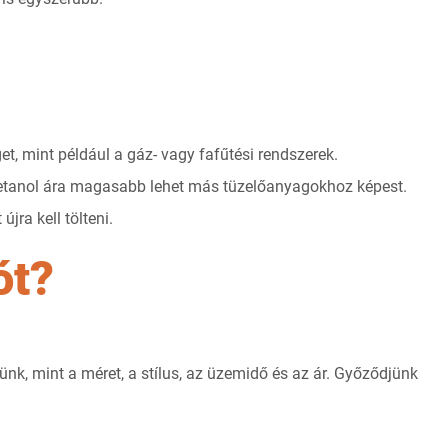
, mint például a gáz- vagy fafűtési rendszerek.
ioetanol ára magasabb lehet más tüzelőanyagokhoz képest.
jra kell tölteni.
ót?
k, mint a méret, a stílus, az üzemidő és az ár. Győződjünk