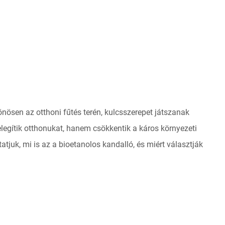
önösen az otthoni fűtés terén, kulcsszerepet játszanak
gítik otthonukat, hanem csökkentik a káros környezeti
juk, mi is az a bioetanolos kandalló, és miért választják