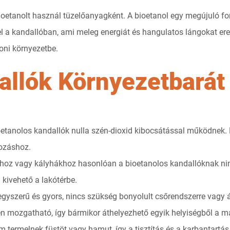
ioetanolt használ tüzelőanyagként. A bioetanol egy megújuló fo
 el a kandallóban, ami meleg energiát és hangulatos lángokat er
oni környezetbe.
allók Környezetbarát
oetanolos kandallók nulla szén-dioxid kibocsátással működnek. E
ozáshoz.
oz vagy kályhákhoz hasonlóan a bioetanolos kandallóknak nin
 kivehető a lakótérbe.
 egyszerű és gyors, nincs szükség bonyolult csőrendszerre vagy 
n mozgatható, így bármikor áthelyezhető egyik helyiségből a m
m termelnek füstöt vagy hamut, így a tisztítás és a karbantartás