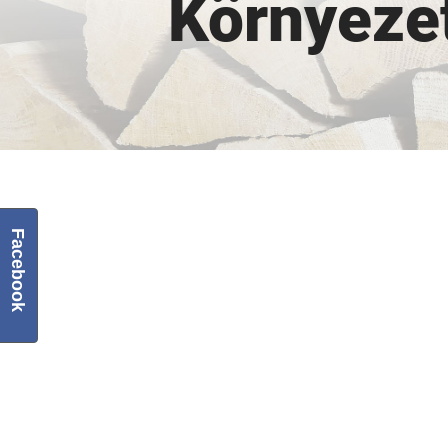
Környeze
Facebook
View
Larger
Image