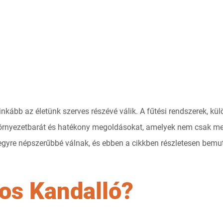
kább az életünk szerves részévé válik. A fűtési rendszerek, kül
örnyezetbarát és hatékony megoldásokat, amelyek nem csak mele
yre népszerűbbé válnak, és ebben a cikkben részletesen bemutat
los Kandalló?