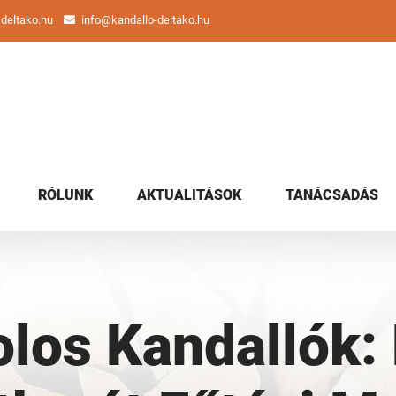
deltako.hu
info@kandallo-deltako.hu
RÓLUNK
AKTUALITÁSOK
TANÁCSADÁS
olos Kandallók: