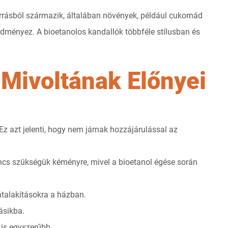
rrásból származik, általában növények, például cukornád
edményez. A bioetanolos kandallók többféle stílusban és
 Mivoltának Előnyei
z azt jelenti, hogy nem járnak hozzájárulással az
cs szükségük kéményre, mivel a bioetanol égése során
átalakításokra a házban.
ásikba.
 is egyszerűbb.