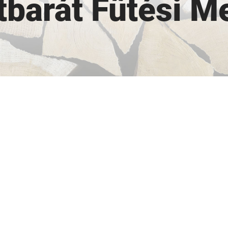
tbarát Fűtési M