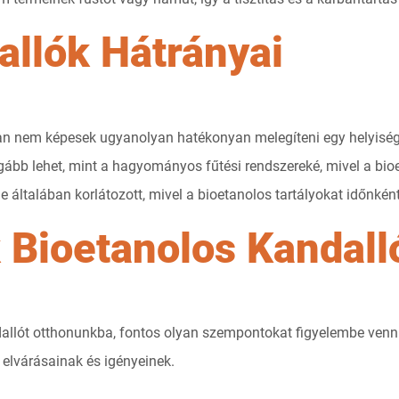
allók Hátrányai
ban nem képesek ugyanolyan hatékonyan melegíteni egy helyiséget
ágább lehet, mint a hagyományos fűtési rendszereké, mivel a b
 általában korlátozott, mivel a bioetanolos tartályokat időnként ú
Bioetanolos Kandall
llót otthonunkba, fontos olyan szempontokat figyelembe vennün
 elvárásainak és igényeinek.