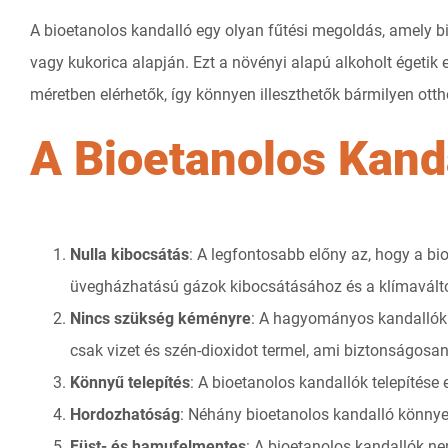
A bioetanolos kandalló egy olyan fűtési megoldás, amely b
vagy kukorica alapján. Ezt a növényi alapú alkoholt égetik
méretben elérhetők, így könnyen illeszthetők bármilyen otth
A Bioetanolos Kand
Nulla kibocsátás
: A legfontosabb előny az, hogy a bi
üvegházhatású gázok kibocsátásához és a klímavált
Nincs szükség kéményre
: A hagyományos kandallókh
csak vizet és szén-dioxidot termel, ami biztonságosan
Könnyű telepítés
: A bioetanolos kandallók telepítése
Hordozhatóság
: Néhány bioetanolos kandalló könnye
Füst- és hamufelmentes
: A bioetanolos kandallók ne